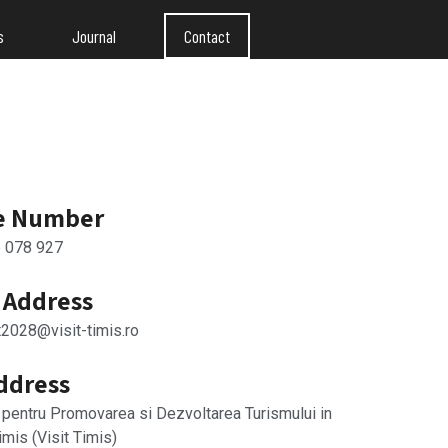
s
Journal
Contact
e Number
5 078 927
 Address
2028@visit-timis.ro
ddress
 pentru Promovarea si Dezvoltarea Turismului in
imis (Visit Timis)