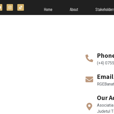
Home
About
Stakeholder
Phon
(+4) 075
Email
RGEBanat
Our A
Asociatia
Judetul T